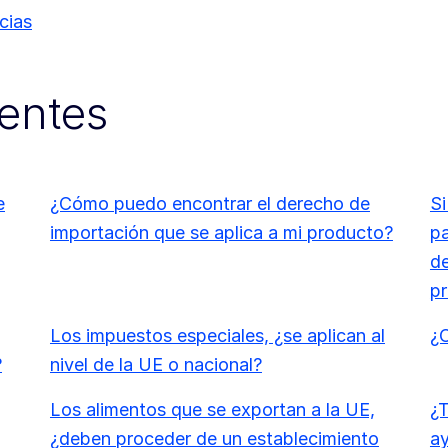
cias
entes
e
¿Cómo puedo encontrar el derecho de
Si
importación que se aplica a mi producto?
pa
de
pr
Los impuestos especiales, ¿se aplican al
¿C
?
nivel de la UE o nacional?
Los alimentos que se exportan a la UE,
¿T
¿deben proceder de un establecimiento
ay