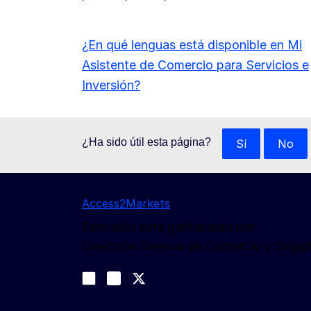
¿En qué lenguas está disponible en Mi
Asistente de Comercio para Servicios e
Inversión?
¿Ha sido útil esta página?
Sí
No
Access2Markets
Este sitio está gestionado por:
Dirección General de Comercio y Segu
Síganos
Join us on LinkedIn
#EUtrade
Trade-Off podcast