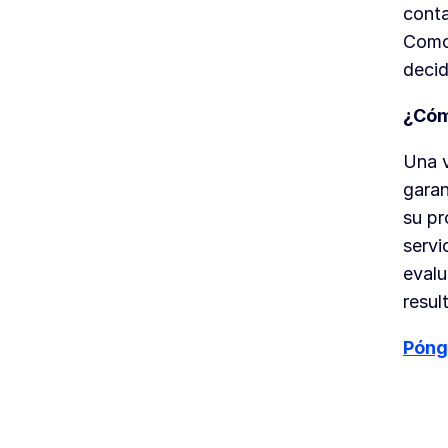
conta
Como 
decid
¿Cóm
Una v
garan
su pr
servi
evalu
resul
Póng