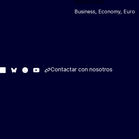
Related sites
Business, Economy, Euro
Contactar con nosotros
stodon
LinkedIn
Facebook
Youtube
Other networks
Bluesky