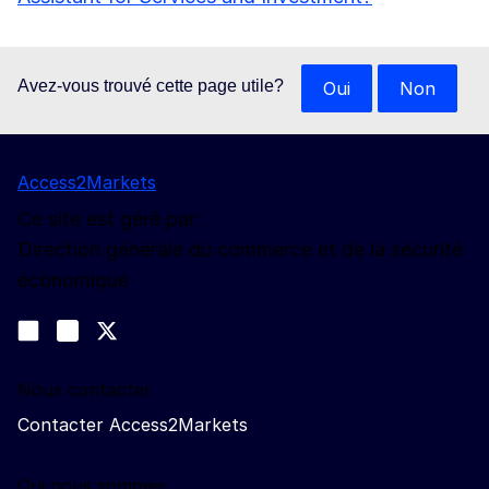
Avez-vous trouvé cette page utile?
Oui
Non
Access2Markets
Ce site est géré par:
Direction générale du commerce et de la sécurité
économique
Nous suivre
Join us on LinkedIn
#EUtrade
Trade-Off podcast
Nous contacter
Contacter Access2Markets
Qui nous sommes