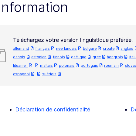
information
Téléchargez votre version linguistique préférée.
allemand
français
néerlandais
bulgare
croate
anglais
danois
estonien
finnois
gaélique
grec
hongrois
ital
lituanien
maltais
polonais
portugais
roumain
slova
espagnol
suédois
Déclaration de confidentialité
Dé