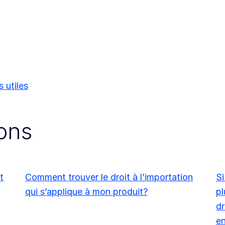
s utiles
ions
t
Comment trouver le droit à l’importation
Si
qui s’applique à mon produit?
pl
dr
en