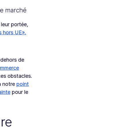
le marché
leur portée,
s hors UE».
 dehors de
ommerce
ces obstacles.
a notre
point
ainte
pour le
re