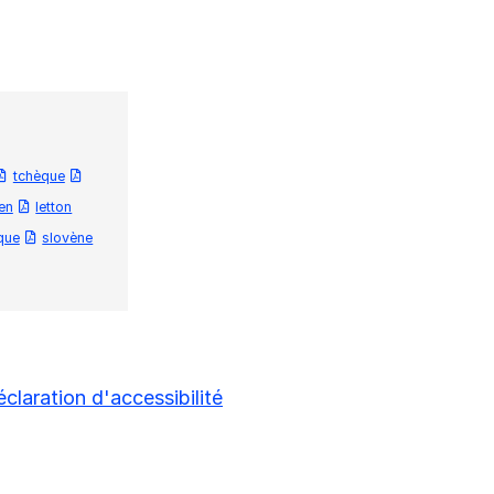
tchèque
ien
letton
que
slovène
claration d'accessibilité