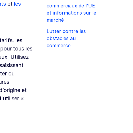
nts
et
les
commerciaux de l'UE
et informations sur le
marché
Lutter contre les
obstacles au
arifs, les
commerce
 pour tous les
ux. Utilisez
saisissant
ter ou
ures
d’origine et
'utiliser «