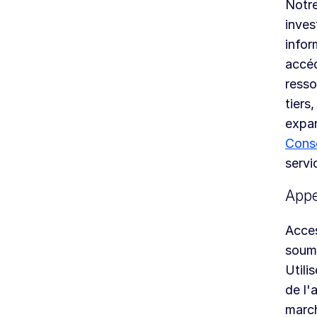
Notre
inves
infor
accéd
resso
tiers
expan
Cons
servi
Appe
Acces
soumi
Utili
de l'
marc