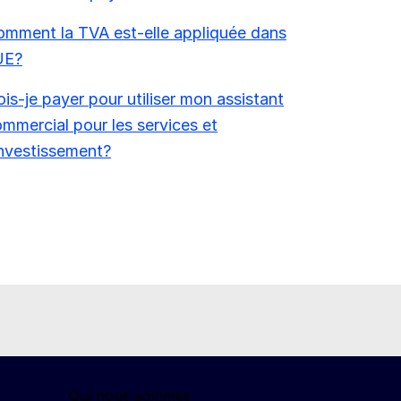
mment la TVA est-elle appliquée dans
UE?
is-je payer pour utiliser mon assistant
mmercial pour les services et
investissement?
Qui nous sommes