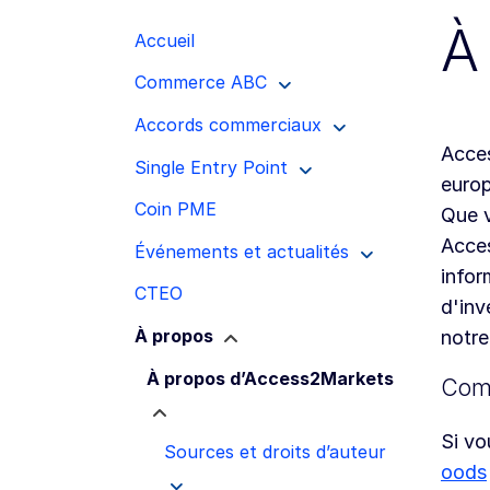
À
Accueil
Commerce ABC
Accords commerciaux
Acces
Single Entry Point
europ
Coin PME
Que 
Acces
Événements et actualités
infor
CTEO
d'inv
À propos
notr
À propos d’Access2Markets
Comm
Si vo
Sources et droits d’auteur
oods