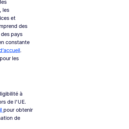
les
 les
ices et
comprend des
s des pays
 en constante
d’accueil
.
pour les
gibilité à
rs de l'UE.
il
pour obtenir
ssation de