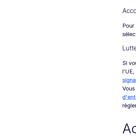
Acco
Pour 
sélec
Lutt
Si vo
l’UE,
signa
Vous 
d'ent
règle
A