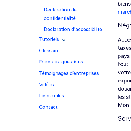
biens
Déclaration de
marc
confidentialité
Négo
Déclaration d'accessibilité
Tutoriels
Acces
taxes
Glossaire
pays 
Foire aux questions
l’out
votre
Témoignages d’entreprises
expor
Vidéos
douan
Liens utiles
les s
Mon a
Contact
Serv