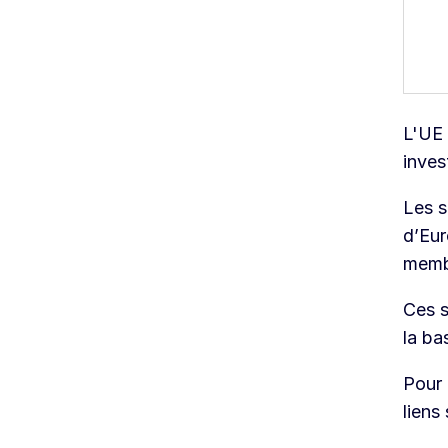
L'UE 
inves
Les s
d’Eu
membr
Ces s
la ba
Pour 
liens