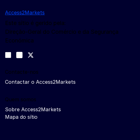
Access2Markets
Este sítio é gerido pela:
Direção-Geral do Comércio e da Segurança
Económica
Siga-nos
Join us on LinkedIn
#EUtrade
Trade-Off podcast
Contacte-nos
Contactar o Access2Markets
Quem somos
Sobre Access2Markets
Mapa do sítio