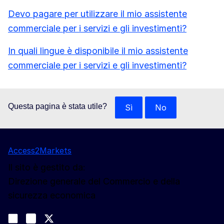
Devo pagare per utilizzare il mio assistente
commerciale per i servizi e gli investimenti?
In quali lingue è disponibile il mio assistente
commerciale per i servizi e gli investimenti?
Questa pagina è stata utile?
Sì
No
Access2Markets
Il sito è gestito da:
Direzione generale del Commercio e della
sicurezza economica
Seguici
Join us on LinkedIn
#EUtrade
Trade-Off podcast